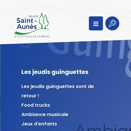
Aller au menu
Aller au contenu
Aller à la recherche
Menu
Recherc
Les jeudis guinguettes
Les jeudis guinguettes sont de
retour !
Food trucks
Ambiance musicale
Jeux d'enfants