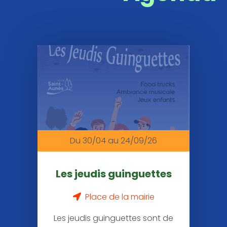
Agenda
�
la
une
Du 30/04
au 24/09/26
Les jeudis guinguettes
Place de la mairie
Les jeudis guinguettes sont de