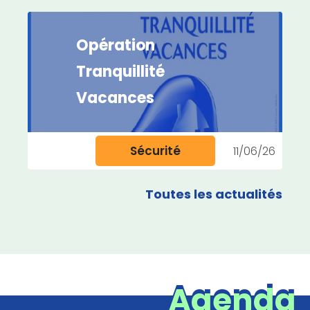
Opération
Tranquillité
Vacances
Sécurité
11/06/26
Toutes les actualités
Agenda