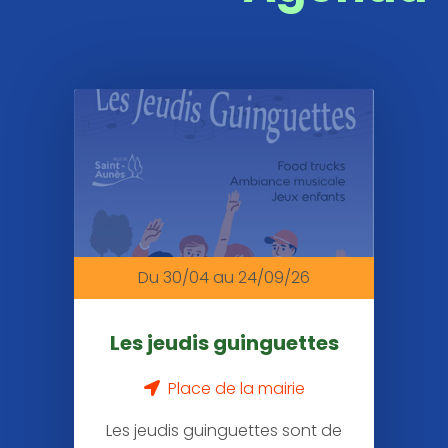
Agenda
�
la
une
Du 30/04
au 24/09/26
Les jeudis guinguettes
Place de la mairie
Les jeudis guinguettes sont de