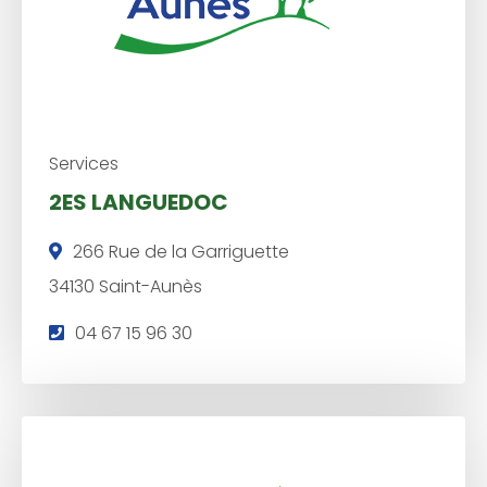
Services
2ES LANGUEDOC
266 Rue de la Garriguette
34130 Saint-Aunès
T
04 67 15 96 30
é
l
é
p