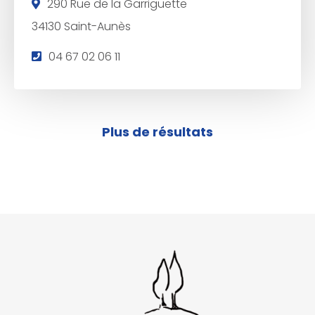
290 Rue de la Garriguette
34130 Saint-Aunès
T
04 67 02 06 11
é
l
é
Plus de résultats
p
h
o
n
e
: