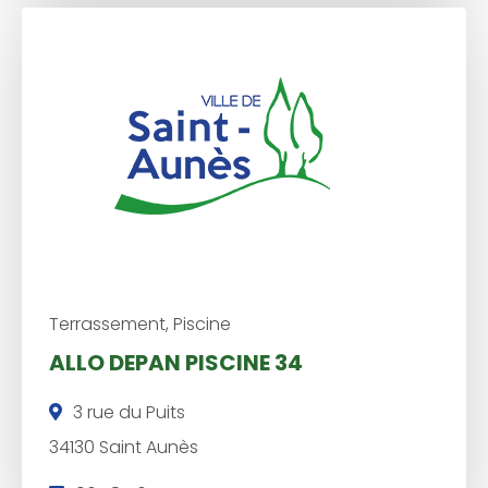
é
p
h
o
n
e
:
Terrassement, Piscine
ALLO DEPAN PISCINE 34
3 rue du Puits
34130 Saint Aunès