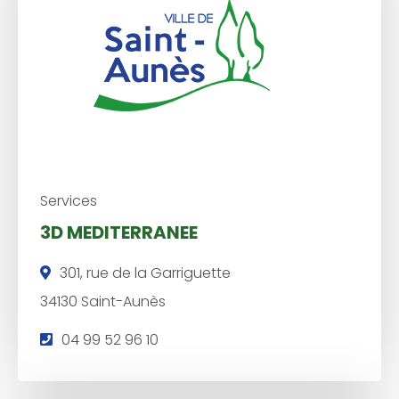
h
o
n
e
:
Services
3D MEDITERRANEE
301, rue de la Garriguette
34130 Saint-Aunès
T
04 99 52 96 10
é
l