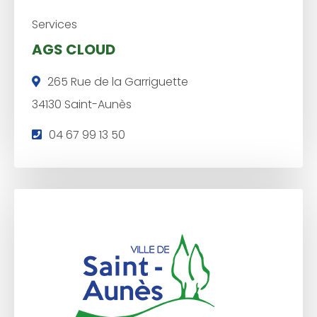
Services
AGS CLOUD
265 Rue de la Garriguette
34130 Saint-Aunès
T
04 67 99 13 50
é
l
é
p
h
o
n
e