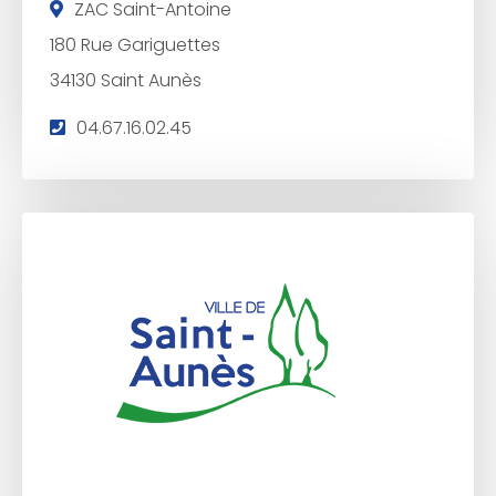
ZAC Saint-Antoine
180 Rue Gariguettes
34130 Saint Aunès
T
04.67.16.02.45
é
l
é
p
h
o
n
e
: