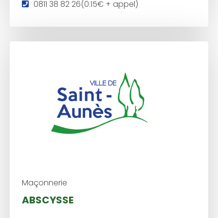
T
0811 38 82 26(0.15€ + appel)
é
l
é
p
h
o
n
e
:
Maçonnerie
ABSCYSSE