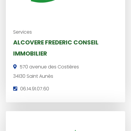
:
Services
ALCOVERE FREDERIC CONSEIL
IMMOBILIER
570 avenue des Costières
34130 Saint Aunès
T
06.14.91.07.60
é
l
é
p