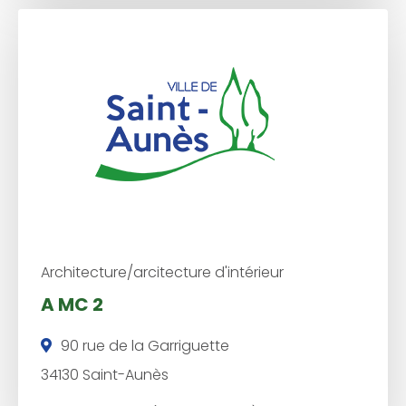
é
p
h
o
n
e
:
Architecture/arcitecture d'intérieur
A MC 2
90 rue de la Garriguette
34130 Saint-Aunès