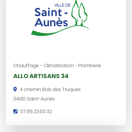
h
o
n
e
:
Chauffage - Climatisation - Plomberie
ALLO ARTISANS 34
4 chemin Bois des Truques
34130 Saint-Aunès
T
07.85.23.00.32
é
l