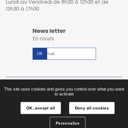
Lundi au Vendredi de 8h30 à 12h30 et de
13h30 à 17h30
News letter
En cours
Inscription
à
la
newsletter
Plan du site
This site uses cookies and gives you control over what you want
to activate
Mentions légales
OK, accept all
Deny all cookies
Traitement des données
Personalize