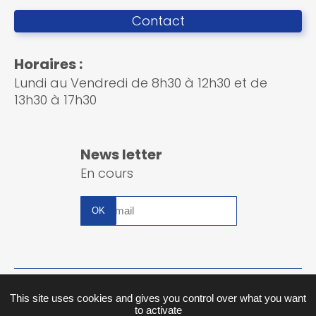
Contact
Horaires :
Lundi au Vendredi de 8h30 à 12h30 et de
13h30 à 17h30
News letter
En cours
Inscription
à
la
newsletter
Plan du site
This site uses cookies and gives you control over what you want
to activate