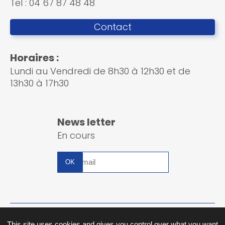
Tel : 04 67 87 48 48
Contact
Horaires :
Lundi au Vendredi de 8h30 à 12h30 et de
13h30 à 17h30
News letter
En cours
Inscription
à
la
newsletter
Plan du site
This site uses cookies and gives you control over what you want