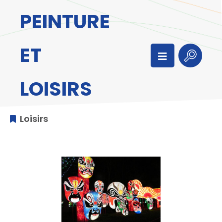
Aller au menu
Aller au contenu
PEINTURE
Aller à la recherche
ET
Menu
Recherc
LOISIRS
Loisirs