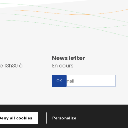
News letter
e 13h30 à
En cours
Inscription
à
la
newsletter
Deny all cookies
Personalize
nées
Accessibilité