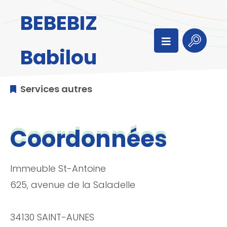
Aller au menu
Aller au contenu
BEBEBIZ
Aller à la recherche
Menu
Recherc
Babilou
Services autres
Coordonnées
Immeuble St-Antoine
625, avenue de la Saladelle
34130 SAINT-AUNES