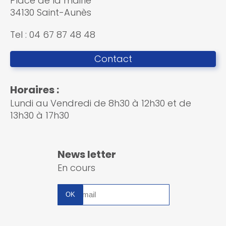
Place de la mairie
34130 Saint-Aunès
Tel : 04 67 87 48 48
Contact
Horaires :
Lundi au Vendredi de 8h30 à 12h30 et de
13h30 à 17h30
News letter
En cours
Inscription
à
la
newsletter