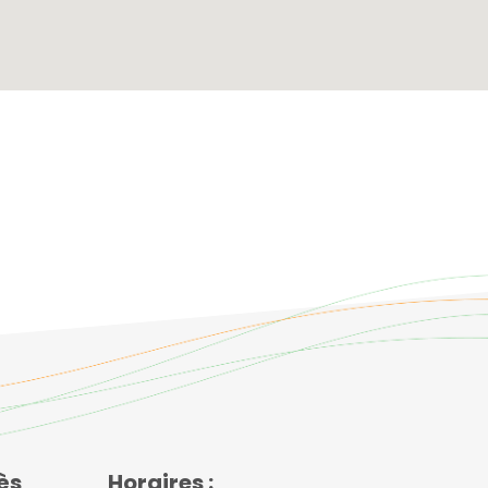
ès
Horaires :