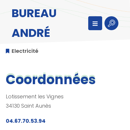
Aller au menu
Aller au contenu
BUREAU
Aller à la recherche
Menu
Recherc
ANDRÉ
Electricité
Coordonnées
Lotissement les Vignes
34130 Saint Aunès
04.67.70.53.94