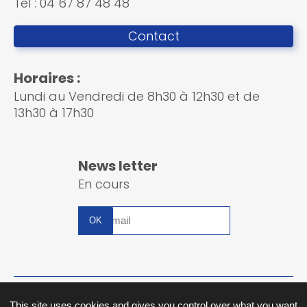
Tel : 04 67 87 48 48
Contact
Horaires :
Lundi au Vendredi de 8h30 à 12h30 et de
13h30 à 17h30
News letter
En cours
Inscription
à
la
newsletter
Plan du site
This site uses cookies and gives you control over what you want