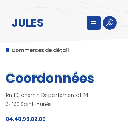
Aller au menu
Aller au contenu
Aller à la recherche
JULES
Menu
Recherc
Commerces de détail
Coordonnées
Rn 113 chemin Départemental 24
34130 Saint-Aunès
04.48.95.02.00