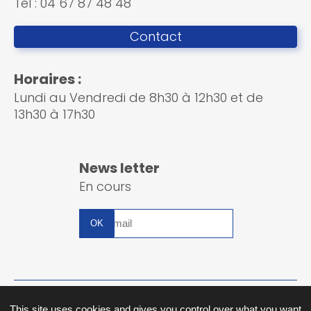
Tel : 04 67 87 48 48
Contact
Horaires :
Lundi au Vendredi de 8h30 à 12h30 et de
13h30 à 17h30
News letter
En cours
Inscription
à
la
newsletter
Plan du site
This site uses cookies and gives you control over what you want