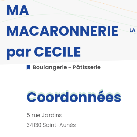
Aller au menu
Aller au contenu
A
MA
MACARONNERIE
LA
par CECILE
Boulangerie - Pâtisserie
Coordonnées
5 rue Jardins
34130 Saint-Aunès