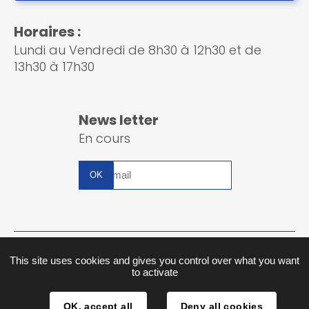
Horaires :
Lundi au Vendredi de 8h30 à 12h30 et de
13h30 à 17h30
News letter
En cours
Inscription
à
la
newsletter
Plan du site
This site uses cookies and gives you control over what you want
to activate
Mentions légales
OK, accept all
Deny all cookies