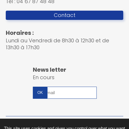
Tel : 04 67 87 48 48
Contact
Horaires :
Lundi au Vendredi de 8h30 à 12h30 et de
13h30 à 17h30
News letter
En cours
Inscription
à
la
newsletter
Plan du site
This site uses cookies and gives you control over what you want