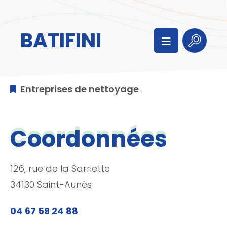
Aller au menu
Aller au contenu
Aller à la recherche
BATIFINI
Menu
Recherc
Entreprises de nettoyage
Coordonnées
126, rue de la Sarriette
34130 Saint-Aunès
04 67 59 24 88