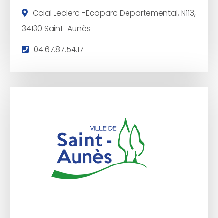
Ccial Leclerc -Ecoparc Departemental, N113,
34130 Saint-Aunès
T
04.67.87.54.17
é
l
é
p
h
o
n
e
: