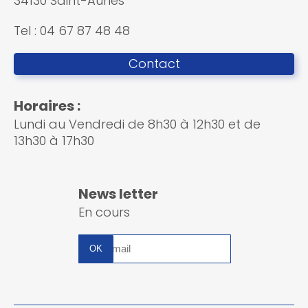
34130 Saint-Aunès
Tel : 04 67 87 48 48
Contact
Horaires :
Lundi au Vendredi de 8h30 à 12h30 et de
13h30 à 17h30
News letter
En cours
Inscription
à
la
newsletter