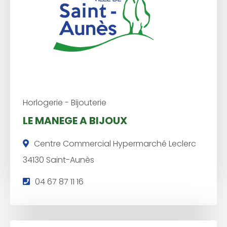
o
n
e
:
Horlogerie - Bijouterie
LE MANEGE A BIJOUX
Centre Commercial Hypermarché Leclerc
34130 Saint-Aunès
T
04 67 87 11 16
é
l