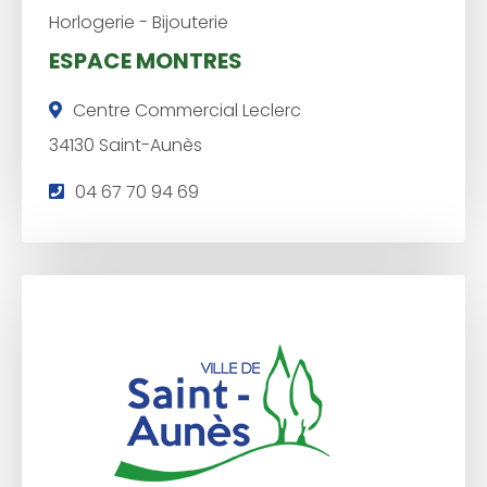
Horlogerie - Bijouterie
ESPACE MONTRES
Centre Commercial Leclerc
34130 Saint-Aunès
T
04 67 70 94 69
é
l
é
p
h
o
n
e