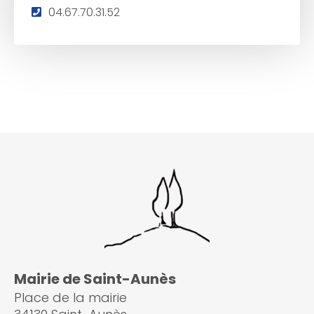
T
04.67.70.31.52
é
l
é
p
h
o
n
e
:
Mairie de Saint-Aunès
Place de la mairie