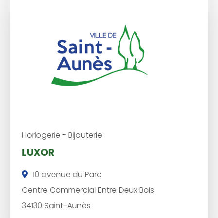
é
p
h
o
n
e
:
Horlogerie - Bijouterie
LUXOR
10 avenue du Parc
Centre Commercial Entre Deux Bois
34130 Saint-Aunès