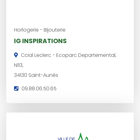
:
Horlogerie - Bijouterie
IG INSPIRATIONS
Ccial Leclerc - Ecoparc Departemental,
N113,
34130 Saint-Aunès
T
09.88.06.50.65
é
l
é
p
h