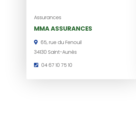
Assurances
MMA ASSURANCES
65, rue du Fenouil
34130 Saint-Aunès
T
04 67 10 75 10
é
l
é
p
h
o
n