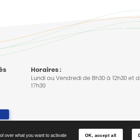
e
:
ès
Horaires :
Lundi au Vendredi de 8h30 à 12h30 et d
17h30
ol over what you want to activate
OK, accept all
ions légales
Traitement des don