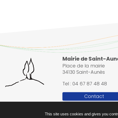
e
:
Mairie de Saint-Aun
Place de la mairie
34130 Saint-Aunès
Tel : 04 67 87 48 48
Contact
This site uses cookies and gives you contr
Plan du site
Ment