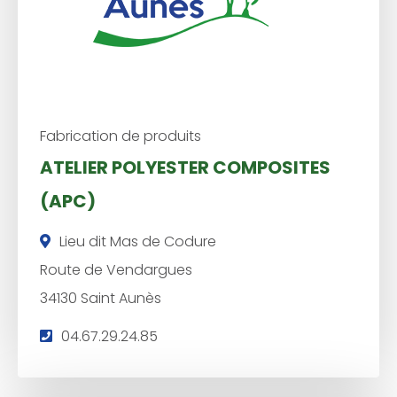
Fabrication de produits
ATELIER POLYESTER COMPOSITES
(APC)
Lieu dit Mas de Codure
Route de Vendargues
34130 Saint Aunès
T
04.67.29.24.85
é
l