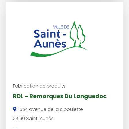
é
p
h
o
n
e
:
Fabrication de produits
RDL - Remorques Du Languedoc
554 avenue de la ciboulette
34130 Saint-Aunès