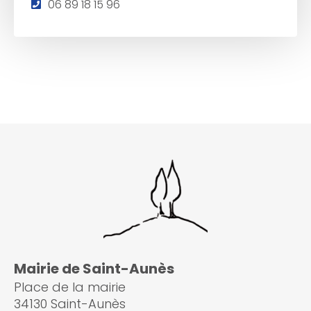
T
06 89 18 15 96
é
l
é
p
h
o
n
e
:
Mairie de Saint-Aunès
Place de la mairie
34130 Saint-Aunès